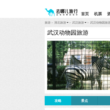
请
提
提
按
示:
示:
shift+enter
您
您
首页
机票
进
已
已
入
进
离
旅游
湖北旅游
武汉旅游
武汉动物园旅
>
>
>
去
入
开
哪
网
网
武汉动物园旅游
网
站
站
智
导
导
能
航
航
导
区,
区
盲
本
语
区
音
域
引
含
导
有
模
6
式
个
模
块,
按
下
Tab
攻略
景点
键
浏