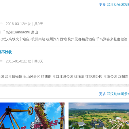
更多
武汉动物园攻
户
2016-03-12出发
共9天
 千岛湖Qiandaohu 萧山
汉庭酒店(武汉高铁火车站店) 杭州南站 杭州汽车西站 杭州元都精品酒店 千岛湖喜来登度假酒店 千岛湖东南湖区景区 博凯西湖酒店(杭州湖滨店) 西湖音乐喷泉 南宋御街 杭州乐园 钱
美不胜收
户
2015-01-01出发
共3天
武汉动物园 武汉博物馆 
更多
武汉动物园景