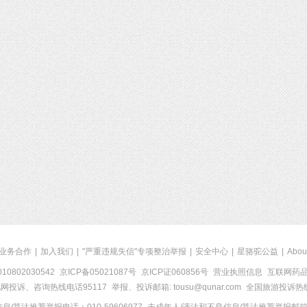
业务合作
|
加入我们
|
"严重违规失信"专项整治举报
|
安全中心
|
星骆驼公益
|
Abou
0802030542
京ICP备05021087号
京ICP证060856号
营业执照信息
互联网药品信
网投诉、咨询热线电话95117
举报、投诉邮箱: tousu@qunar.com
全国旅游投诉热线: