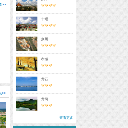
略
>>
十堰
塘江大桥 杭州长乔极地海洋公园 湘湖 杭州动物园 龙井问茶 九溪烟树 浙江大学之江校区 杭州宋城景区 清河坊街 西湖 太子湾公园 雷峰塔 西溪国家湿地公园 浙江大学玉泉校区四食堂
荆州
孝感
龟山风景区 晴川阁 汉口江滩公园 祢衡墓 莲花湖公园 汉阳公园 汉阳造艺术区 华润·张之洞纪念公园 归元禅寺 月湖公园 古琴台
黄石
点
>>
黄冈
查看更多