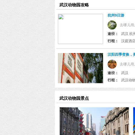
览
武汉动物园攻略
信
息
杭州9日游
去哪儿用
途径：
武汉 杭州
行程：
汉阳四季变换，
去哪儿用
途径：
武汉
行程：
武汉动物园景点