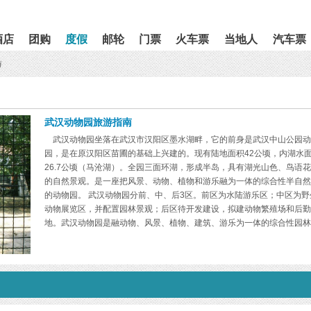
酒店
团购
度假
邮轮
门票
火车票
当地人
汽车票
游
武汉动物园旅游指南
武汉动物园坐落在武汉市汉阳区墨水湖畔，它的前身是武汉中山公园动
园，是在原汉阳区苗圃的基础上兴建的。现有陆地面积42公顷，内湖水
26.7公顷（马沧湖）。全园三面环湖，形成半岛，具有湖光山色、鸟语
的自然景观。是一座把风景、动物、植物和游乐融为一体的综合性半自然
的动物园。 武汉动物园分前、中、后3区。前区为水陆游乐区；中区为野
动物展览区，并配置园林景观；后区待开发建设，拟建动物繁殖场和后勤
地。武汉动物园是融动物、风景、植物、建筑、游乐为一体的综合性园林
动物园，也是展览野生动物、宣传并研究野生动物和游览的场所。建有鸟
馆、鹤岛、中型猛兽馆、熊猫馆、河马馆、金丝猴馆、大象馆、狮虎山、
苑等五大展区20个动物馆舍，面积24123平方米。还建有兽医院、饲料
热电中心等后勤设施，面积7 081平方米。拓有“郢趣园”、“湖光轩”、“樟
林”、“九孔桥”等25处园林景点，还有“水上世界”、“镜天楼”、“儿童游乐动
园”等22个商业游乐设施，面积18 281平方米。